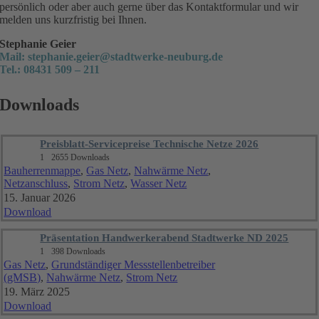
persönlich oder aber auch gerne über das Kontaktformular und wir
melden uns kurzfristig bei Ihnen.
Stephanie Geier
Mail:
stephanie.geier@stadtwerke-neuburg.de
Tel.:
08431 509 – 211
Downloads
Preisblatt-Servicepreise Technische Netze 2026
1
2655 Downloads
Bauherrenmappe
,
Gas Netz
,
Nahwärme Netz
,
Netzanschluss
,
Strom Netz
,
Wasser Netz
15. Januar 2026
Download
Präsentation Handwerkerabend Stadtwerke ND 2025
1
398 Downloads
Gas Netz
,
Grundständiger Messstellenbetreiber
(gMSB)
,
Nahwärme Netz
,
Strom Netz
19. März 2025
Download