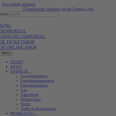
Zum Inhalt springen
nach:
RUNG
DENPORTAL
ZANSCHLUSSPORTAL
ER TICKETSHOP
ER ONLINE SHOP
Menü
START
NEWS
ENERGIE
Energieberatung
Energiemanagement
Energiespartipps
Gas
Nahwärme
Preisrechner
Strom
Tarife & Beschaffung
MOBILITÄT