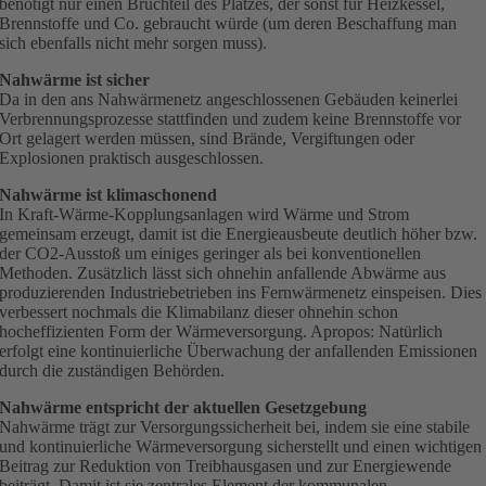
benötigt nur einen Bruchteil des Platzes, der sonst für Heizkessel,
Brennstoffe und Co. gebraucht würde (um deren Beschaffung man
sich ebenfalls nicht mehr sorgen muss).
Nahwärme ist sicher
Da in den ans Nahwärmenetz angeschlossenen Gebäuden keinerlei
Verbrennungsprozesse stattfinden und zudem keine Brennstoffe vor
Ort gelagert werden müssen, sind Brände, Vergiftungen oder
Explosionen praktisch ausgeschlossen.
Nahwärme ist klimaschonend
In Kraft-Wärme-Kopplungsanlagen wird Wärme und Strom
gemeinsam erzeugt, damit ist die Energieausbeute deutlich höher bzw.
der CO2-Ausstoß um einiges geringer als bei konventionellen
Methoden. Zusätzlich lässt sich ohnehin anfallende Abwärme aus
produzierenden Industriebetrieben ins Fernwärmenetz einspeisen. Dies
verbessert nochmals die Klimabilanz dieser ohnehin schon
hocheffizienten Form der Wärmeversorgung. Apropos: Natürlich
erfolgt eine kontinuierliche Überwachung der anfallenden Emissionen
durch die zuständigen Behörden.
Nahwärme entspricht der aktuellen Gesetzgebung
Nahwärme trägt zur Versorgungssicherheit bei, indem sie eine stabile
und kontinuierliche Wärmeversorgung sicherstellt und einen wichtigen
Beitrag zur Reduktion von Treibhausgasen und zur Energiewende
beiträgt. Damit ist sie zentrales Element der kommunalen