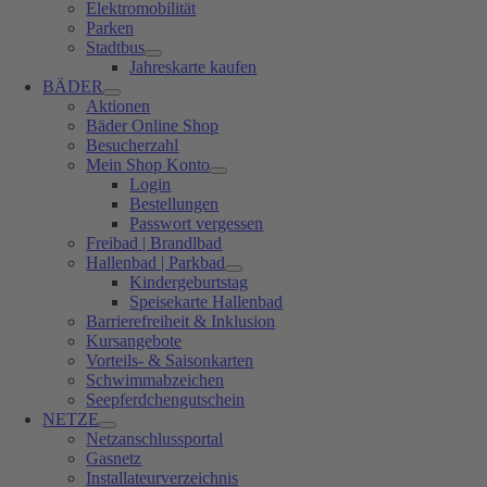
Elektromobilität
Parken
Stadtbus
Jahreskarte kaufen
BÄDER
Aktionen
Bäder Online Shop
Besucherzahl
Mein Shop Konto
Login
Bestellungen
Passwort vergessen
Freibad | Brandlbad
Hallenbad | Parkbad
Kindergeburtstag
Speisekarte Hallenbad
Barrierefreiheit & Inklusion
Kursangebote
Vorteils- & Saisonkarten
Schwimmabzeichen
Seepferdchengutschein
NETZE
Netzanschlussportal
Gasnetz
Installateurverzeichnis