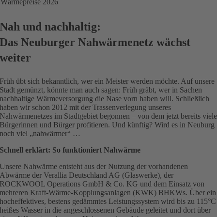
Wärmepreise 2026
Nah und nachhaltig:
Das Neuburger Nahwärmenetz wächst
weiter
Früh übt sich bekanntlich, wer ein Meister werden möchte. Auf unsere
Stadt gemünzt, könnte man auch sagen: Früh gräbt, wer in Sachen
nachhaltige Wärmeversorgung die Nase vorn haben will. Schließlich
haben wir schon 2012 mit der Trassenverlegung unseres
Nahwärmenetzes im Stadtgebiet begonnen – von dem jetzt bereits viel
Bürgerinnen und Bürger profitieren. Und künftig? Wird es in Neuburg
noch viel „nahwärmer“ …
Schnell erklärt: So funktioniert Nahwärme
Unsere Nahwärme entsteht aus der Nutzung der vorhandenen
Abwärme der Verallia Deutschland AG (Glaswerke), der
ROCKWOOL Operations GmbH & Co. KG und dem Einsatz von
mehreren Kraft-Wärme-Kopplungsanlagen (KWK) BHKWs. Über ein
hocheffektives, bestens gedämmtes Leistungssystem wird bis zu 115°C
heißes Wasser in die angeschlossenen Gebäude geleitet und dort über