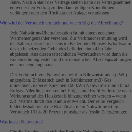
Jahre. Nach Ablauf des Vertrags stehen kann der Vertragsnehmer
entweder den Vertrag zu den dann gültigen Konditionen
verlängern oder den Rückbau der Anlage veranlassen.
Wie wird der Verbrauch ermittelt und wie erfolgt die Abrechnung?
Jede Nahwärme-Übergabestation ist mit einem geeichten
Wärmemengenzähler versehen. Zur Verbrauchsermittlung wird
der Zähler, der sich meistens im Keller oder Hauswirtschaftsraum
des zu beheizenden Gebäudes befindet, einmal im Jahr
abgelesen. Aus diesen tatsächlichen Verbräuchen wird dann die
Endabrechnung erstellt und die monatlichen Abschlagszahlungen
entsprechend angepasst.
Der Verbrauch von Nahwärme wird in Kilowattstunden (kWh)
angegeben. Er lässt sich auch in Kubikmeter (m3) Gas
umrechnen, dabei entsprechen 100 kWh Nahwärme rund 10 m3
Erdgas. Allerdings müssen bei Erdgas und Erdöl Verluste je nach
Wirkungsgrad des Heizkessels hinzugerechnet werden – wenn
z.B. Wärme durch den Kamin entweicht. Der reine Vergleich
bildet deshalb nicht die Realität ab, denn Nahwärme ist im
Verbrauch 10 bis 20 Prozent günstiger als fossile Energieträger.
Was kostet Nahwärme?
Für die Kunden setzt sich der Preis für Nahwärme aus mehreren