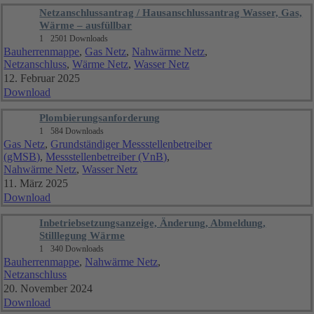
Netzanschlussantrag / Hausanschlussantrag Wasser, Gas,
Wärme – ausfüllbar
1
2501 Downloads
Bauherrenmappe
,
Gas Netz
,
Nahwärme Netz
,
Netzanschluss
,
Wärme Netz
,
Wasser Netz
12. Februar 2025
Download
Plombierungsanforderung
1
584 Downloads
Gas Netz
,
Grundständiger Messstellenbetreiber
(gMSB)
,
Messstellenbetreiber (VnB)
,
Nahwärme Netz
,
Wasser Netz
11. März 2025
Download
Inbetriebsetzungsanzeige, Änderung, Abmeldung,
Stilllegung Wärme
1
340 Downloads
Bauherrenmappe
,
Nahwärme Netz
,
Netzanschluss
20. November 2024
Download