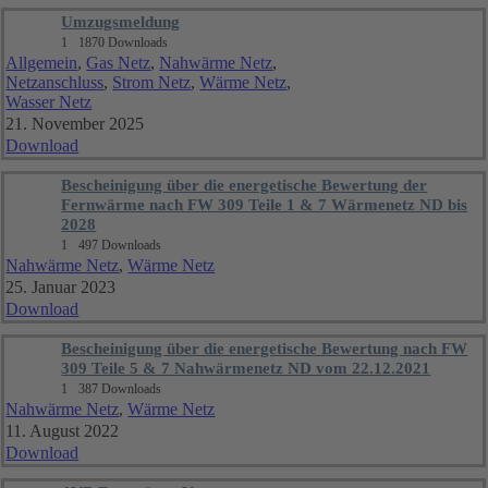
Umzugsmeldung
1
1870 Downloads
Allgemein
,
Gas Netz
,
Nahwärme Netz
,
Netzanschluss
,
Strom Netz
,
Wärme Netz
,
Wasser Netz
21. November 2025
Download
Bescheinigung über die energetische Bewertung der
Fernwärme nach FW 309 Teile 1 & 7 Wärmenetz ND bis
2028
1
497 Downloads
Nahwärme Netz
,
Wärme Netz
25. Januar 2023
Download
Bescheinigung über die energetische Bewertung nach FW
309 Teile 5 & 7 Nahwärmenetz ND vom 22.12.2021
1
387 Downloads
Nahwärme Netz
,
Wärme Netz
11. August 2022
Download