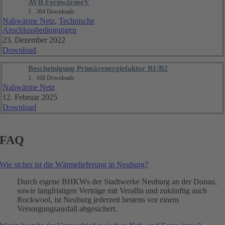
AVB FernwärmeV
1
304 Downloads
Nahwärme Netz
,
Technische
Anschlussbedingungen
23. Dezember 2022
Download
Bescheinigung Primärenergiefaktor B1/B2
1
168 Downloads
Nahwärme Netz
12. Februar 2025
Download
FAQ
Wie sicher ist die Wärmelieferung in Neuburg?
Durch eigene BHKWs der Stadtwerke Neuburg an der Donau,
sowie langfristigen Verträge mit Verallia und zukünftig auch
Rockwool, ist Neuburg jederzeit bestens vor einem
Versorgungsausfall abgesichert.