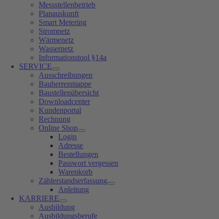
Messstellenbetrieb
Planauskunft
Smart Metering
Stromnetz
Wärmenetz
Wassernetz
Informationstool §14a
SERVICE
Ausschreibungen
Bauherrenmappe
Baustellenübersicht
Downloadcenter
Kundenportal
Rechnung
Online Shop
Login
Adresse
Bestellungen
Passwort vergessen
Warenkorb
Zählerstandserfassung
Anleitung
KARRIERE
Ausbildung
Ausbildungsberufe