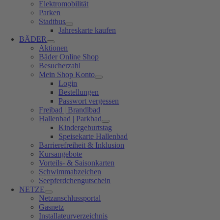
Elektromobilität
Parken
Stadtbus
Jahreskarte kaufen
BÄDER
Aktionen
Bäder Online Shop
Besucherzahl
Mein Shop Konto
Login
Bestellungen
Passwort vergessen
Freibad | Brandlbad
Hallenbad | Parkbad
Kindergeburtstag
Speisekarte Hallenbad
Barrierefreiheit & Inklusion
Kursangebote
Vorteils- & Saisonkarten
Schwimmabzeichen
Seepferdchengutschein
NETZE
Netzanschlussportal
Gasnetz
Installateurverzeichnis