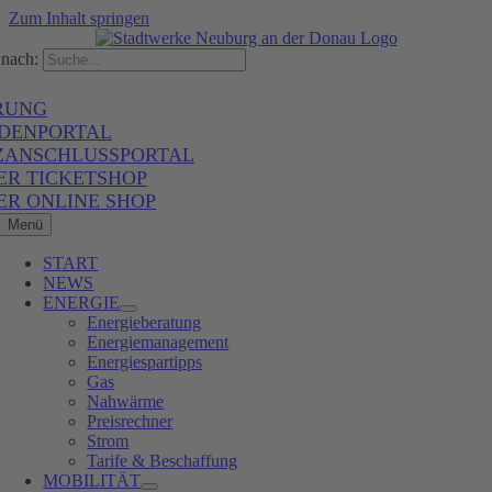
Zum Inhalt springen
nach:
RUNG
DENPORTAL
ZANSCHLUSSPORTAL
ER TICKETSHOP
ER ONLINE SHOP
Menü
START
NEWS
ENERGIE
Energieberatung
Energiemanagement
Energiespartipps
Gas
Nahwärme
Preisrechner
Strom
Tarife & Beschaffung
MOBILITÄT