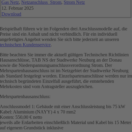
Gas Netz
,
Netzanschluss_Strom
,
Strom Netz
12. Februar 2025
Download
Beispielhaft führen wir im Folgenden drei Anschlussmodelle auf, die
Preise sind ein Anhalt und nicht verbindlich. Für ein individuell
angefertigtes Angebot wenden Sie sich bitte jederzeit an unseren
technischen Kundenservice
.
Bitte beachten Sie immer die aktuell gültigen Technischen Richtlinien
Hausanschlüsse, TAB NS der Stadtwerke Neuburg an der Donau
sowie die Niederspannungsanschlussverordnung Strom. Der
Mehrspartenhausanschluss ist im Netzgebiet der Stadtwerke Neuburg
als Standard festgelegt worden. Einzelspartenanschlüsse werden nur i
technisch begründeten Einzelfall ausgeführt, die entstehenden
Mehrkosten sind vom Antragsteller auszugleichen.
Mehrspartenhausanschluss:
Anschlussmodel 1: Gebäude mit einer Anschlussleistung bis 75 kW
Kabel: Aluminium (NAYY) 4 x 70 mm2
Kosten: 550,00 € netto
jeweils alle Erdarbeiten einschließlich Material und Kabel bis 15 Meter
auf eigenem Grundstück inklusive