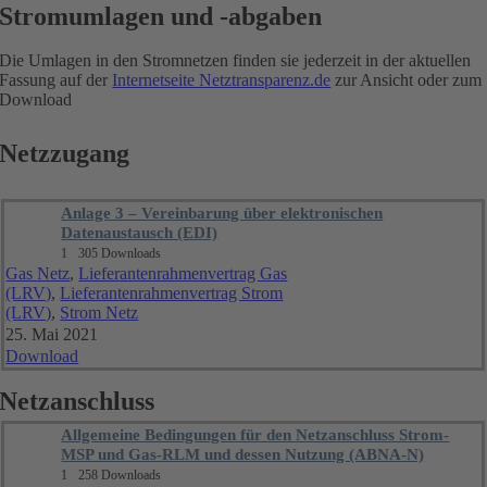
Stromumlagen und -abgaben
Die Umlagen in den Stromnetzen finden sie jederzeit in der aktuellen
Fassung auf der
Internetseite Netztransparenz.de
zur Ansicht oder zum
Download
Netzzugang
Anlage 3 – Vereinbarung über elektronischen
Datenaustausch (EDI)
1
305 Downloads
Gas Netz
,
Lieferantenrahmenvertrag Gas
(LRV)
,
Lieferantenrahmenvertrag Strom
(LRV)
,
Strom Netz
25. Mai 2021
Download
Netzanschluss
Allgemeine Bedingungen für den Netzanschluss Strom-
MSP und Gas-RLM und dessen Nutzung (ABNA-N)
1
258 Downloads