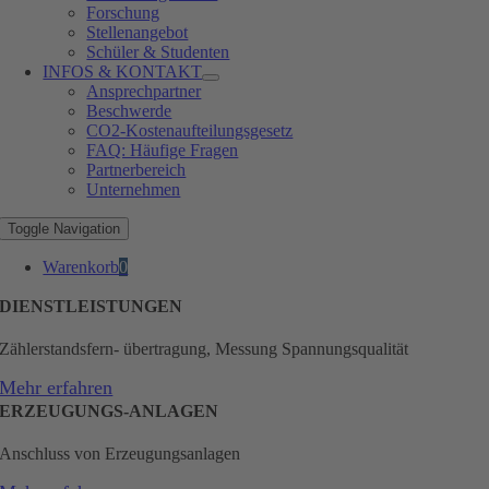
Forschung
Stellenangebot
Schüler & Studenten
INFOS & KONTAKT
Ansprechpartner
Beschwerde
CO2-Kostenaufteilungsgesetz
FAQ: Häufige Fragen
Partnerbereich
Unternehmen
Toggle Navigation
Warenkorb
0
DIENSTLEISTUNGEN
Zählerstandsfern- übertragung, Messung Spannungsqualität
Mehr erfahren
ERZEUGUNGS-ANLAGEN
Anschluss von Erzeugungsanlagen