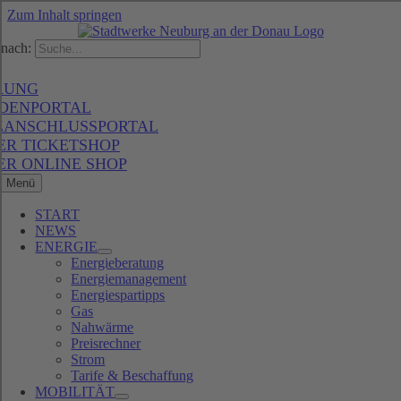
Zum Inhalt springen
nach:
RUNG
DENPORTAL
ZANSCHLUSSPORTAL
ER TICKETSHOP
ER ONLINE SHOP
Menü
START
NEWS
ENERGIE
Energieberatung
Energiemanagement
Energiespartipps
Gas
Nahwärme
Preisrechner
Strom
Tarife & Beschaffung
MOBILITÄT