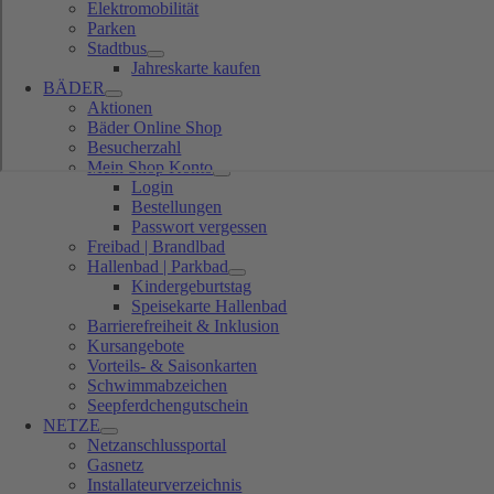
Elektromobilität
Parken
Stadtbus
Jahreskarte kaufen
BÄDER
Aktionen
Bäder Online Shop
Besucherzahl
Mein Shop Konto
Login
Bestellungen
Passwort vergessen
Freibad | Brandlbad
Hallenbad | Parkbad
Kindergeburtstag
Speisekarte Hallenbad
Barrierefreiheit & Inklusion
Kursangebote
Vorteils- & Saisonkarten
Schwimmabzeichen
Seepferdchengutschein
NETZE
Netzanschlussportal
Gasnetz
Installateurverzeichnis