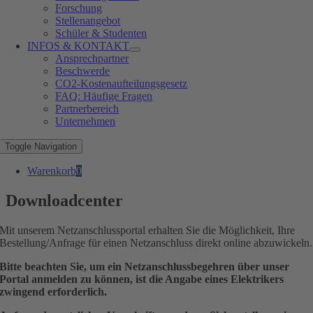
Forschung
Stellenangebot
Schüler & Studenten
INFOS & KONTAKT
Ansprechpartner
Beschwerde
CO2-Kostenaufteilungsgesetz
FAQ: Häufige Fragen
Partnerbereich
Unternehmen
Toggle Navigation
Warenkorb
0
Downloadcenter
Mit unserem Netzanschlussportal erhalten Sie die Möglichkeit, Ihre
Bestellung/Anfrage für einen Netzanschluss direkt online abzuwickeln.
Bitte beachten Sie, um ein Netzanschlussbegehren über unser
Portal anmelden zu können, ist die Angabe eines Elektrikers
zwingend erforderlich.