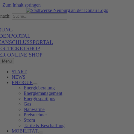
Zum Inhalt springen
nach:
RUNG
DENPORTAL
ZANSCHLUSSPORTAL
ER TICKETSHOP
ER ONLINE SHOP
Menü
START
NEWS
ENERGIE
Energieberatung
Energiemanagement
Energiespartipps
Gas
Nahwärme
Preisrechner
Strom
Tarife & Beschaffung
MOBILITÄT