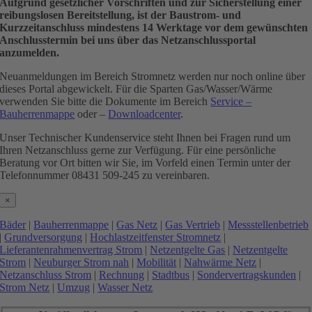
Aufgrund gesetzlicher Vorschriften und zur Sicherstellung einer
reibungslosen Bereitstellung, ist der Baustrom- und
Kurzzeitanschluss mindestens 14 Werktage vor dem gewünschten
Anschlusstermin bei uns über das Netzanschlussportal
anzumelden.
Neuanmeldungen im Bereich Stromnetz werden nur noch online über
dieses Portal abgewickelt. Für die Sparten Gas/Wasser/Wärme
verwenden Sie bitte die Dokumente im Bereich
Service –
Bauherrenmappe
oder –
Downloadcenter
.
Unser Technischer Kundenservice steht Ihnen bei Fragen rund um
Ihren Netzanschluss gerne zur Verfügung. Für eine persönliche
Beratung vor Ort bitten wir Sie, im Vorfeld einen Termin unter der
Telefonnummer 08431 509-245 zu vereinbaren.
×
Bäder
|
Bauherrenmappe
|
Gas Netz
|
Gas Vertrieb
|
Messstellenbetrieb
|
Grundversorgung
|
Hochlastzeitfenster Stromnetz
|
Lieferantenrahmenvertrag Strom
|
Netzentgelte Gas
|
Netzentgelte
Strom
|
Neuburger Strom nah
|
Mobilität
|
Nahwärme Netz
|
Netzanschluss Strom
|
Rechnung
|
Stadtbus
|
Sondervertragskunden
|
Strom Netz
|
Umzug
|
Wasser Netz