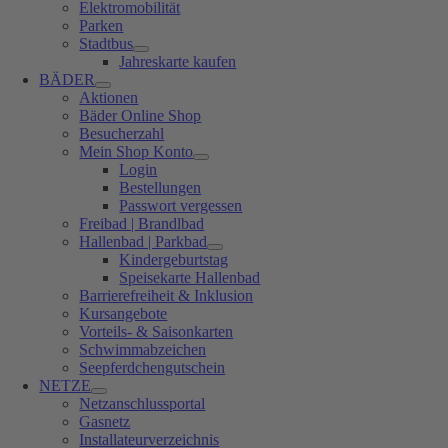
Elektromobilität
Parken
Stadtbus
Jahreskarte kaufen
BÄDER
Aktionen
Bäder Online Shop
Besucherzahl
Mein Shop Konto
Login
Bestellungen
Passwort vergessen
Freibad | Brandlbad
Hallenbad | Parkbad
Kindergeburtstag
Speisekarte Hallenbad
Barrierefreiheit & Inklusion
Kursangebote
Vorteils- & Saisonkarten
Schwimmabzeichen
Seepferdchengutschein
NETZE
Netzanschlussportal
Gasnetz
Installateurverzeichnis