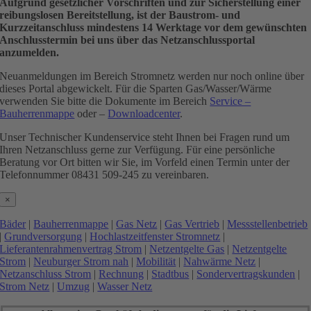
Aufgrund gesetzlicher Vorschriften und zur Sicherstellung einer
reibungslosen Bereitstellung, ist der Baustrom- und
Kurzzeitanschluss mindestens 14 Werktage vor dem gewünschten
Anschlusstermin bei uns über das Netzanschlussportal
anzumelden.
Neuanmeldungen im Bereich Stromnetz werden nur noch online über
dieses Portal abgewickelt. Für die Sparten Gas/Wasser/Wärme
verwenden Sie bitte die Dokumente im Bereich
Service –
Bauherrenmappe
oder –
Downloadcenter
.
Unser Technischer Kundenservice steht Ihnen bei Fragen rund um
Ihren Netzanschluss gerne zur Verfügung. Für eine persönliche
Beratung vor Ort bitten wir Sie, im Vorfeld einen Termin unter der
Telefonnummer 08431 509-245 zu vereinbaren.
×
Bäder
|
Bauherrenmappe
|
Gas Netz
|
Gas Vertrieb
|
Messstellenbetrieb
|
Grundversorgung
|
Hochlastzeitfenster Stromnetz
|
Lieferantenrahmenvertrag Strom
|
Netzentgelte Gas
|
Netzentgelte
Strom
|
Neuburger Strom nah
|
Mobilität
|
Nahwärme Netz
|
Netzanschluss Strom
|
Rechnung
|
Stadtbus
|
Sondervertragskunden
|
Strom Netz
|
Umzug
|
Wasser Netz