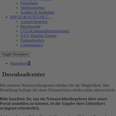
Forschung
Stellenangebot
Schüler & Studenten
INFOS & KONTAKT
Ansprechpartner
Beschwerde
CO2-Kostenaufteilungsgesetz
FAQ: Häufige Fragen
Partnerbereich
Unternehmen
Toggle Navigation
Warenkorb
0
Downloadcenter
Mit unserem Netzanschlussportal erhalten Sie die Möglichkeit, Ihre
Bestellung/Anfrage für einen Netzanschluss direkt online abzuwickeln.
Bitte beachten Sie, um ein Netzanschlussbegehren über unser
Portal anmelden zu können, ist die Angabe eines Elektrikers
zwingend erforderlich.