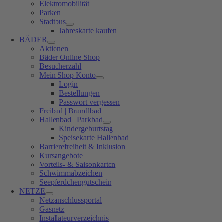
Elektromobilität
Parken
Stadtbus
Jahreskarte kaufen
BÄDER
Aktionen
Bäder Online Shop
Besucherzahl
Mein Shop Konto
Login
Bestellungen
Passwort vergessen
Freibad | Brandlbad
Hallenbad | Parkbad
Kindergeburtstag
Speisekarte Hallenbad
Barrierefreiheit & Inklusion
Kursangebote
Vorteils- & Saisonkarten
Schwimmabzeichen
Seepferdchengutschein
NETZE
Netzanschlussportal
Gasnetz
Installateurverzeichnis