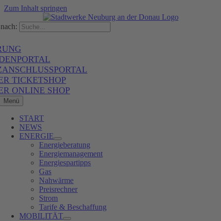
Zum Inhalt springen
nach:
RUNG
DENPORTAL
ZANSCHLUSSPORTAL
ER TICKETSHOP
ER ONLINE SHOP
Menü
START
NEWS
ENERGIE
Energieberatung
Energiemanagement
Energiespartipps
Gas
Nahwärme
Preisrechner
Strom
Tarife & Beschaffung
MOBILITÄT