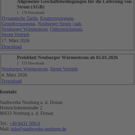
Allgemeine Geschäftsbedingungen für die Lieferung von
Strom (AGB)
1
170 Downloads
Dynamische Tarife
,
Ersatzversorgung
,
Grundversorgung
,
Neuburger Strom | nah
,
Neuburger Wärmestrom
,
Ottheinrichstrom
,
Strom Vertrieb
17. März 2026
Download
Preisblatt Neuburger Wärmestrom ab 01.01.2026
1
155 Downloads
Neuburger Wärmestrom
,
Strom Vertrieb
4. März 2026
Download
Kontakt
Stadtwerke Neuburg a. d. Donau
Heinrichsheimstraße 2
86633 Neuburg a. d. Donau
Tel.:
+49 8431 509-0
Mail:
info@stadtwerke-neuburg.de