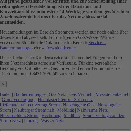
Aufgrund gesetzlicher Vorschriften und zur Sicherstellung einer
reibungslosen Bereitstellung, ist der Baustrom- und
Kurzzeitanschluss mindestens 14 Werktage vor dem gewünschten
Anschlusstermin bei uns über das Netzanschlussportal
anzumelden.
Neuanmeldungen im Bereich Stromnetz werden nur noch online über
dieses Portal abgewickelt. Für die Sparten Gas/Wasser/Wärme
verwenden Sie bitte die Dokumente im Bereich
Service –
Bauherrenmappe
oder –
Downloadcenter
.
Unser Technischer Kundenservice steht Ihnen bei Fragen rund um
Ihren Netzanschluss gerne zur Verfügung. Für eine persönliche
Beratung vor Ort bitten wir Sie, im Vorfeld einen Termin unter der
Telefonnummer 08431 509-245 zu vereinbaren.
×
Bäder
|
Bauherrenmappe
|
Gas Netz
|
Gas Vertrieb
|
Messstellenbetrieb
|
Grundversorgung
|
Hochlastzeitfenster Stromnetz
|
Lieferantenrahmenvertrag Strom
|
Netzentgelte Gas
|
Netzentgelte
Strom
|
Neuburger Strom nah
|
Mobilität
|
Nahwärme Netz
|
Netzanschluss Strom
|
Rechnung
|
Stadtbus
|
Sondervertragskunden
|
Strom Netz
|
Umzug
|
Wasser Netz