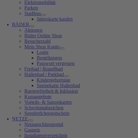
Elektromobilität
Parken
Stadtbus
Jahreskarte kaufen
BÄDER
Aktionen
Bäder Online Shop
Besucherzahl
Mein Shop Konto
Login
Bestellungen
Passwort vergessen
Freibad | Brandlbad
Hallenbad | Parkbad
Kindergeburtstag
Speisekarte Hallenbad
Barrierefreiheit & Inklusion
Kursangebote
Vorteils- & Saisonkarten
Schwimmabzeichen
Seepferdchengutschein
NETZE
Netzanschlussportal
Gasnetz
Installateurverzeichnis