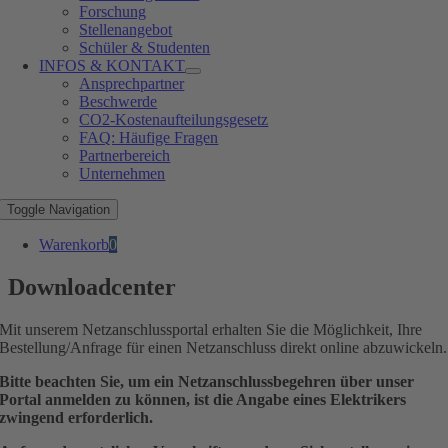
Forschung
Stellenangebot
Schüler & Studenten
INFOS & KONTAKT
Ansprechpartner
Beschwerde
CO2-Kostenaufteilungsgesetz
FAQ: Häufige Fragen
Partnerbereich
Unternehmen
Toggle Navigation
Warenkorb
0
Downloadcenter
Mit unserem Netzanschlussportal erhalten Sie die Möglichkeit, Ihre
Bestellung/Anfrage für einen Netzanschluss direkt online abzuwickeln.
Bitte beachten Sie, um ein Netzanschlussbegehren über unser
Portal anmelden zu können, ist die Angabe eines Elektrikers
zwingend erforderlich.