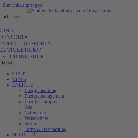
Zum Inhalt springen
nach:
RUNG
DENPORTAL
ZANSCHLUSSPORTAL
ER TICKETSHOP
ER ONLINE SHOP
Menü
START
NEWS
ENERGIE
Energieberatung
Energiemanagement
Energiespartipps
Gas
Nahwärme
Preisrechner
Strom
Tarife & Beschaffung
MOBILITÄT